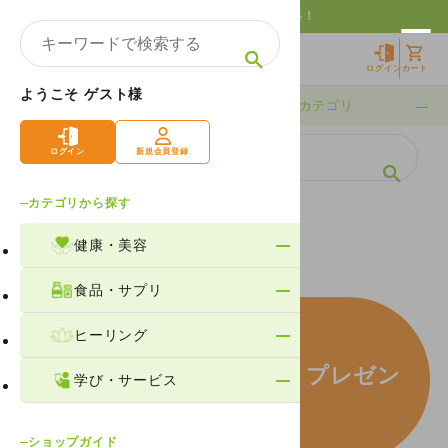
10,000円以上購入で送料無料！
ログイン
カート
ようこそ ゲスト様
期間限定
カテゴリ
ログイン
新規会員登録
カテゴリから探す
ホーム
メルマガ特典ダウンロードページ
健康・美容
食品・サプリ
ヒーリング
メルマガ登録特典
「クスリネ１曲まるごとプレゼン
学び・サービス
ト！」
ショップガイド