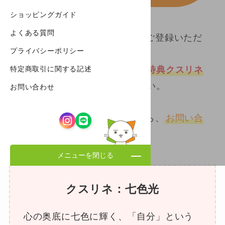
ショッピングガイド
よくある質問
このたびはカラケアメルマガにご登録いただ
プライバシーポリシー
き、ありがとうございました。
特定商取引に関する記述
下のダウンロードボタンより、
特典クスリネ
「七色光」
をお受け取りください。
お問い合わせ
ご不明な点などがございましたら、
お問い合
わせ
よりご連絡ください。
メニューを閉じる
クスリネ：七色光
心の奥底に七色に輝く、「自分」という