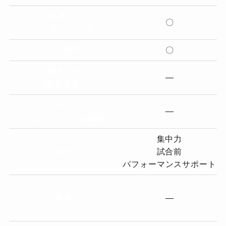
本番の
〇
パフォーマンス
心の調和
〇
環境との
―
調和感覚
ソマチッド
―
(※下記「ソマクル」詳細参照)
集中力
目的
試合前
パフォーマンスサポート
備考
―