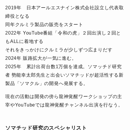
2019年 日本アールエスナイン株式会社設立し代表取
締役となる
同年クルミラ製品の販売をスタート
2022年 YouTube番組「令和の虎」２回出演し２回と
もALLに着地する
それをきっかけにクルミラが少しずつ広まりだす
2024年 販路拡大が一気に進む。
2025年 累計出荷台数1万個を達成。ソマッチド研究
者 勢能幸太郎先生と出会いソマチッドが超活性する新
製品「ソマクル」の開発へ発展する。
現在の活動は開発の傍ら龍神覚醒ワークショップの主
宰やYouTubeでは龍神覚醒チャンネル出演を行なう。
ソマチッド研究のスペシャリスト