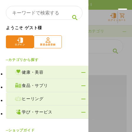
10,000円以上購入で送料無料！
ログイン
カート
ようこそ ゲスト様
期間限定
カテゴリ
ログイン
新規会員登録
カテゴリから探す
ホーム
製品情報
ヒーリング
アクセサリー
健康・美容
食品・サプリ
ヒーリング
学び・サービス
ショップガイド