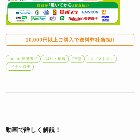
10,000円以上ご購入で送料弊社負担!!
#neten開発製品
#祓い・鎮魂
#言霊
#ロゴストロン
#イヤシロチ
動画で詳しく解説！