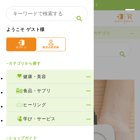
10,000円以上購入で送料無料！
ログイン
カート
ようこそ ゲスト様
期間限定
カテゴリ
ログイン
新規会員登録
カテゴリから探す
ホーム
製品情報
ヒーリング
サウンド・周波数
健康・美容
食品・サプリ
ヒーリング
学び・サービス
ショップガイド