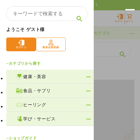
10,000円以上購入で送料無料！
ログイン
カート
ようこそ ゲスト様
期間限定
カテゴリ
ログイン
新規会員登録
カテゴリから探す
ホーム
製品情報
ヒーリング
自己覚醒
健康・美容
食品・サプリ
ヒーリング
学び・サービス
ショップガイド