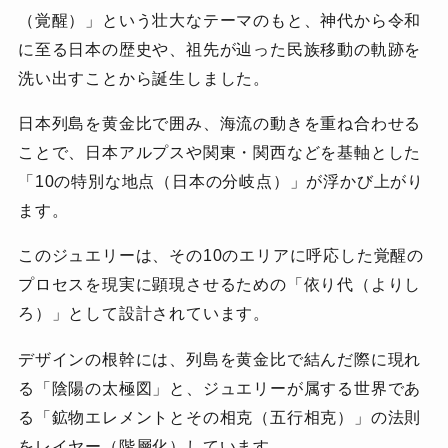
（覚醒）」という壮大なテーマのもと、
神代から令和
に至る日本の歴史や、祖先が辿った民族移動の軌跡を
洗い出すことから誕生しました。
日本列島を黄金比で囲み、海流の動きを重ね合わせる
ことで、
日本アルプスや関東・関西などを基軸とした
「10の特別な地点（日本の分岐点）」が浮かび上がり
ます。
このジュエリーは、その10のエリアに呼応した覚醒の
プロセスを現実に顕現させるための「依り代（よりし
ろ）」として設計されています。
デザインの根幹には、列島を黄金比で結んだ際に現れ
る「陰陽の太極図」と、
ジュエリーが属する世界であ
る「鉱物エレメントとその相克（五行相克）」の法則
をレイヤー（階層化）しています。