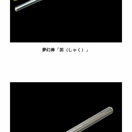
夢幻棒「笏（しゃく）」