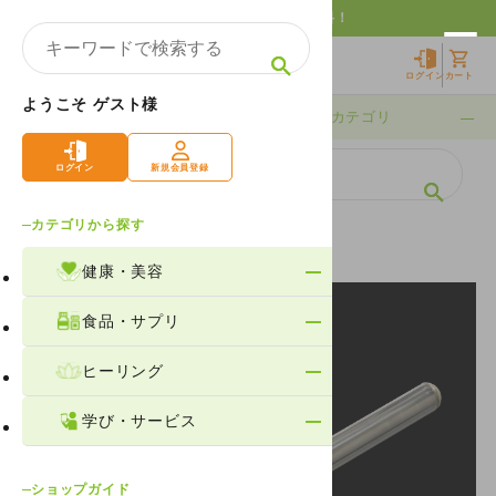
10,000円以上購入で送料無料！
ログイン
カート
ようこそ ゲスト様
期間限定
カテゴリ
ログイン
新規会員登録
カテゴリから探す
ホーム
製品情報
健康・美容
波動
健康・美容
食品・サプリ
ヒーリング
学び・サービス
ショップガイド