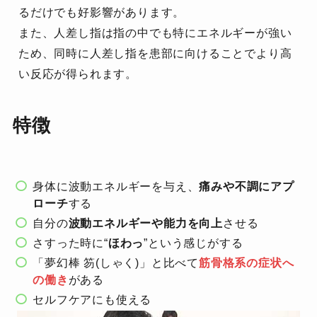
るだけでも好影響があります。
また、人差し指は指の中でも特にエネルギーが強い
ため、同時に人差し指を患部に向けることでより高
い反応が得られます。
特徴
身体に波動エネルギーを与え、
痛みや不調にアプ
ローチ
する
自分の
波動エネルギーや能力を向上
させる
さすった時に“
ほわっ
”という感じがする
「夢幻棒 笏(しゃく)」と比べて
筋骨格系の症状へ
の働き
がある
セルフケアにも使える